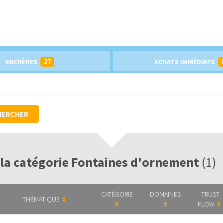
27
ENCHÈRES
ACHATS IMMÉDIATS
HERCHER
 la catégorie Fontaines d'ornement
(1)
CATÉGORIE
DOMAINES
TRUST
THÉMATIQUE
FLOW