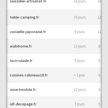
sawadee-artisanat.fr
18 jours
19
table-camping.fr
19 jours
12
vaisselle-japonaise.fr
9 jours
11
wabihome.fr
11 jours
8
lacirculade.fr
5 jours
6
cuisines-rabineau18.fr
< 1 jour
6
smartmobile.fr
12 jours
5
idf-decapage.fr
1 jours
5