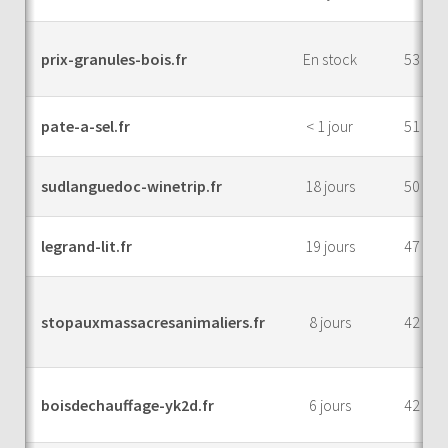
prix-granules-bois.fr
En stock
53
pate-a-sel.fr
< 1 jour
51
sudlanguedoc-winetrip.fr
18 jours
50
legrand-lit.fr
19 jours
47
stopauxmassacresanimaliers.fr
8 jours
42
boisdechauffage-yk2d.fr
6 jours
42