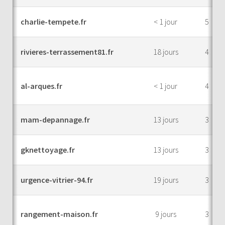
charlie-tempete.fr
< 1 jour
5
rivieres-terrassement81.fr
18 jours
4
al-arques.fr
< 1 jour
4
mam-depannage.fr
13 jours
3
gknettoyage.fr
13 jours
3
urgence-vitrier-94.fr
19 jours
3
rangement-maison.fr
9 jours
3