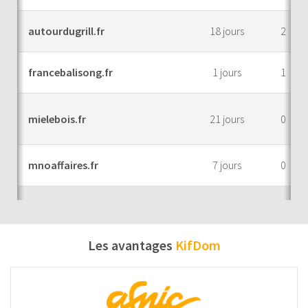
autourdugrill.fr
18 jours
2
francebalisong.fr
1 jours
1
mielebois.fr
21 jours
0
mnoaffaires.fr
7 jours
0
Les avantages
KifDom