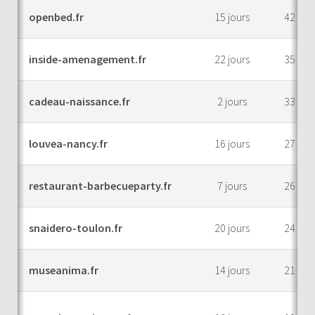
openbed.fr
15 jours
42
inside-amenagement.fr
22 jours
35
cadeau-naissance.fr
2 jours
33
louvea-nancy.fr
16 jours
27
restaurant-barbecueparty.fr
7 jours
26
snaidero-toulon.fr
20 jours
24
museanima.fr
14 jours
21