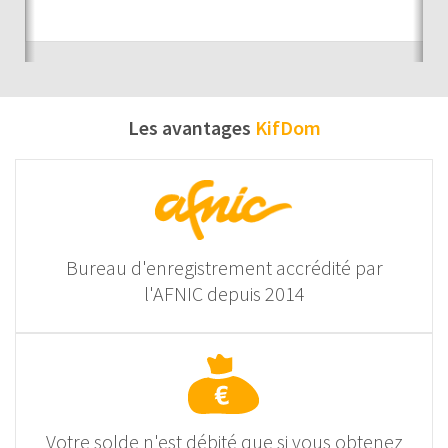
Auc
Les avantages
KifDom
Bureau d'enregistrement accrédité par
l'AFNIC depuis 2014
Votre solde n'est débité que si vous obtenez