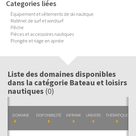
Categories liées
Équipement et vêtements de ski nautique
Matériel de surf et windsurf
Pêche
Pièces et accessoires nautiques
Plongée et nage en apnée
Liste des domaines disponibles
dans la catégorie Bateau et loisirs
nautiques
(0)
DOMAINE
DISPONIBILITÉ
KIFRANK
UNIVERS
THÉMATIQUE
C