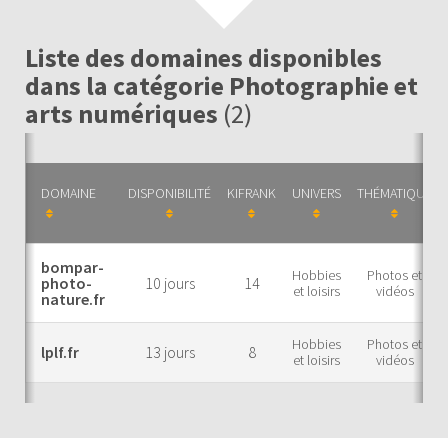
Liste des domaines disponibles
dans la catégorie Photographie et
arts numériques
(2)
DOMAINE
DISPONIBILITÉ
KIFRANK
UNIVERS
THÉMATIQUE
bompar-
Hobbies
Photos et
photo-
10 jours
14
et loisirs
vidéos
nature.fr
Hobbies
Photos et
lplf.fr
13 jours
8
et loisirs
vidéos