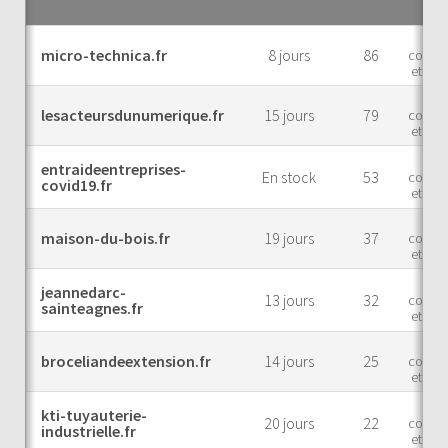
Mar
micro-technica.fr
8 jours
86
comme
et indu
Mar
lesacteursdunumerique.fr
15 jours
79
comme
et indu
Mar
entraideentreprises-
En stock
53
comme
covid19.fr
et indu
Mar
maison-du-bois.fr
19 jours
37
comme
et indu
Mar
jeannedarc-
13 jours
32
comme
sainteagnes.fr
et indu
Mar
broceliandeextension.fr
14 jours
25
comme
et indu
Mar
kti-tuyauterie-
20 jours
22
comme
industrielle.fr
et indu