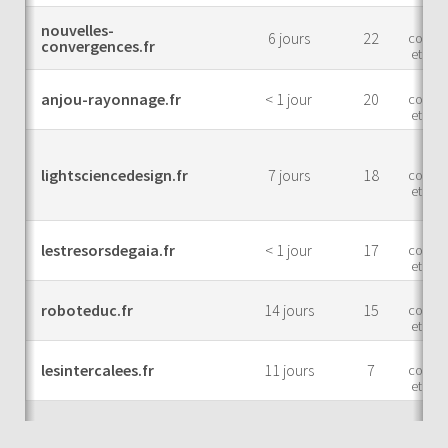
Mar
nouvelles-
6 jours
22
comme
convergences.fr
et indu
Mar
anjou-rayonnage.fr
< 1 jour
20
comme
et indu
Mar
lightsciencedesign.fr
7 jours
18
comme
et indu
Mar
lestresorsdegaia.fr
< 1 jour
17
comme
et indu
Mar
roboteduc.fr
14 jours
15
comme
et indu
Mar
lesintercalees.fr
11 jours
7
comme
et indu