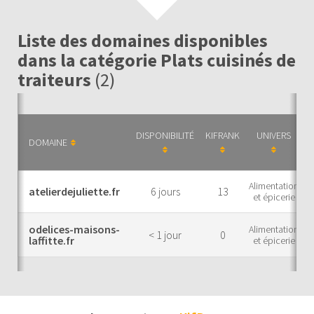
Liste des domaines disponibles
dans la catégorie Plats cuisinés de
traiteurs
(2)
DISPONIBILITÉ
KIFRANK
UNIVERS
T
DOMAINE
Alimentation
atelierdejuliette.fr
6 jours
13
et épicerie
odelices-maisons-
Alimentation
< 1 jour
0
laffitte.fr
et épicerie