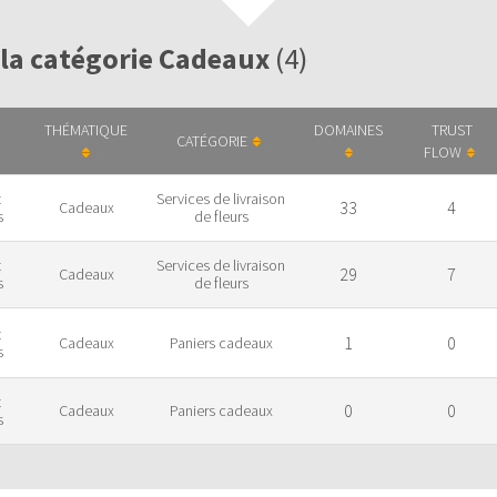
 la catégorie Cadeaux
(4)
THÉMATIQUE
DOMAINES
TRUST
CATÉGORIE
FLOW
t
Services de livraison
33
4
Cadeaux
s
de fleurs
t
Services de livraison
29
7
Cadeaux
s
de fleurs
t
1
0
Cadeaux
Paniers cadeaux
s
t
0
0
Cadeaux
Paniers cadeaux
s