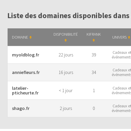
Liste des domaines disponibles dans
DISPONIBILITÉ
KIFRANK
DOMAINE
UNIVERS
Cadeaux e
myoldblog.fr
22 jours
39
événement
Cadeaux e
anniefleurs.fr
16 jours
34
événement
latelier-
Cadeaux e
< 1 jour
1
pticheurte.fr
événement
Cadeaux e
shago.fr
2 jours
0
événement