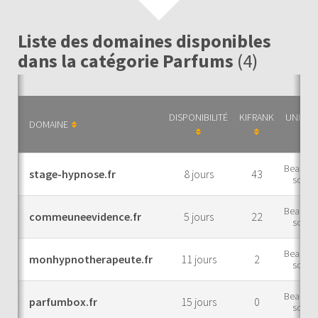
Liste des domaines disponibles
dans la catégorie Parfums
(4)
DISPONIBILITÉ
KIFRANK
UNIVER
DOMAINE
Beauté e
stage-hypnose.fr
8 jours
43
soins
Beauté e
commeuneevidence.fr
5 jours
22
soins
Beauté e
monhypnotherapeute.fr
11 jours
2
soins
Beauté e
parfumbox.fr
15 jours
0
soins