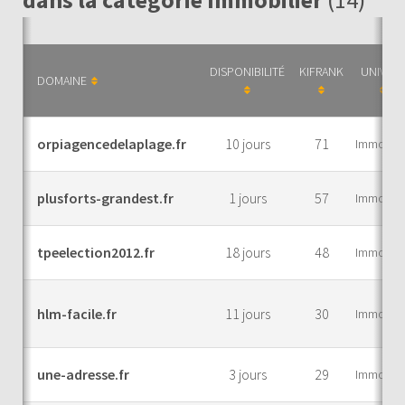
DISPONIBILITÉ
KIFRANK
UNIVERS
DOMAINE
orpiagencedelaplage.fr
10 jours
71
Immobilie
plusforts-grandest.fr
1 jours
57
Immobilie
tpeelection2012.fr
18 jours
48
Immobilie
hlm-facile.fr
11 jours
30
Immobilie
une-adresse.fr
3 jours
29
Immobilie