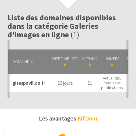
Liste des domaines disponibles
dans la catégorie Galeries
d'images en ligne
(1)
DISPONIBILITÉ
KIFRANK
UNIVERS
THÉM
DOMAINE
Actualités,
Supp
gitespavillon.fr
23 jours
21
médias et
l
publications
Les avantages
KifDom