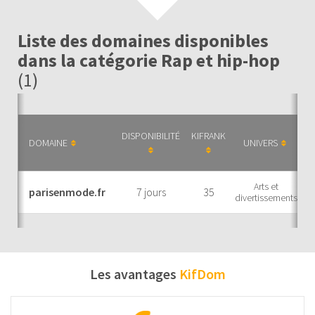
Liste des domaines disponibles
dans la catégorie Rap et hip-hop
(1)
DISPONIBILITÉ
KIFRANK
T
DOMAINE
UNIVERS
Arts et
parisenmode.fr
7 jours
35
divertissements
Les avantages
KifDom