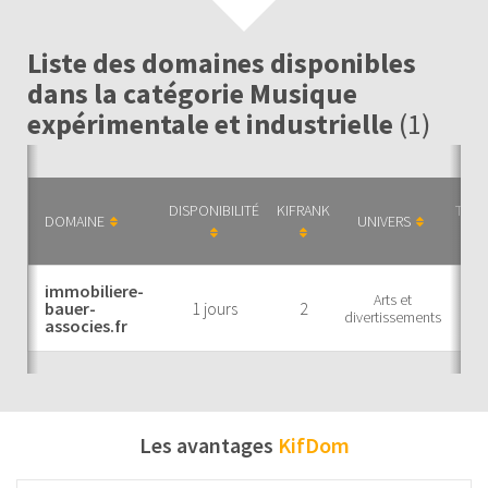
Liste des domaines disponibles
dans la catégorie Musique
expérimentale et industrielle
(1)
DISPONIBILITÉ
KIFRANK
THÉM
DOMAINE
UNIVERS
immobiliere-
Arts et
Mus
bauer-
1 jours
2
divertissements
a
associes.fr
Les avantages
KifDom