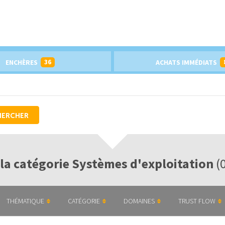
36
ENCHÈRES
ACHATS IMMÉDIATS
HERCHER
 la catégorie Systèmes d'exploitation
(
THÉMATIQUE
CATÉGORIE
DOMAINES
TRUST FLOW