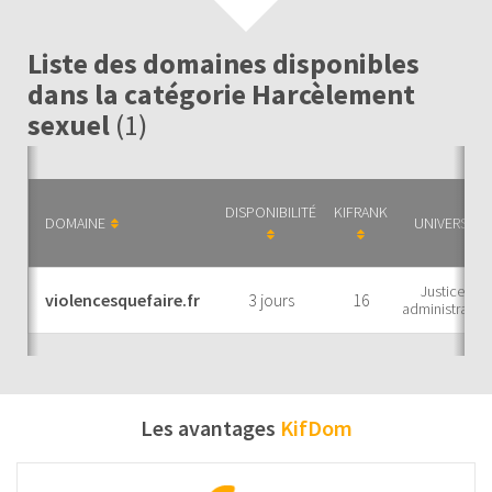
Liste des domaines disponibles
dans la catégorie Harcèlement
sexuel
(1)
DISPONIBILITÉ
KIFRANK
DOMAINE
UNIVERS
Justice et
violencesquefaire.fr
3 jours
16
administratio
Les avantages
KifDom