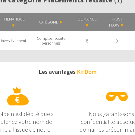
THÉMATIQUE
DOMAINES
TRUST
CATÉGORIE
FLOW
Comptes retraite
6
0
Investissement
personnels
Les avantages
KifDom
olde n'est débité que si
Nous garantissons
obtenez votre nom de
confidentialité absolue
ne à l'issue de notre
domaines précomman