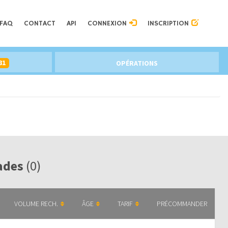
FAQ
CONTACT
API
CONNEXION
INSCRIPTION
81
OPÉRATIONS
lades
(0)
VOLUME RECH.
ÂGE
TARIF
PRÉCOMMANDER