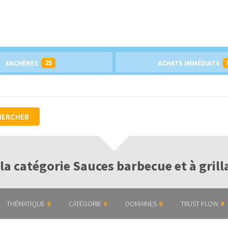
25
ENCHÈRES
ACHATS IMMÉDIATS
HERCHER
la catégorie Sauces barbecue et à gril
THÉMATIQUE
CATÉGORIE
DOMAINES
TRUST FLOW