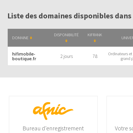
Liste des domaines disponibles dans 
DISPONIBILITÉ
KIFRANK
DOMAINE
UNIVE
hifimobile-
Ordinateurs et
2 jours
78
boutique.fr
grand p
Bureau d'enregistrement
Votre s