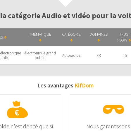
la catégorie Audio et vidéo pour la vo
THÉMATIQUE
CATÉGORIE
DOMAINES
TRUST
RS
FLOW
 électronique
électronique grand
73
15
Autoradios
ublic
public
Les avantages
KifDom
olde n'est débité que si
Nous garantissons