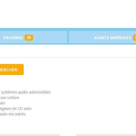
25
ENCHÈRES
ACHATS IMMÉDIATS
HERCHER
r systèmes audio automobiles
our voiture
uto
angeurs de CD auto
 auto encastrés