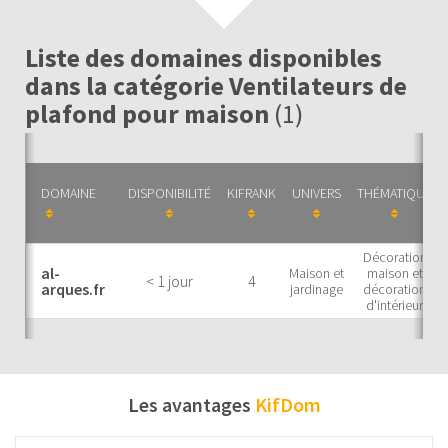
Liste des domaines disponibles
dans la catégorie Ventilateurs de
plafond pour maison
(1)
DOMAINE
DISPONIBILITÉ
KIFRANK
UNIVERS
THÉMATIQUE
Décoration
al-
Maison et
maison et
< 1 jour
4
arques.fr
jardinage
décoration
d'intérieur
Les avantages
KifDom