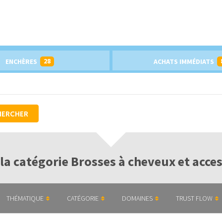
28
ENCHÈRES
ACHATS IMMÉDIATS
HERCHER
la catégorie Brosses à cheveux et acces
THÉMATIQUE
CATÉGORIE
DOMAINES
TRUST FLOW